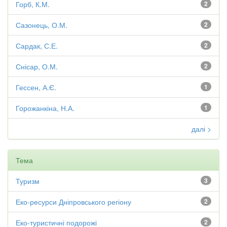
Горб, К.М.
2
Сазонець, О.М.
2
Сардак, С.Е.
2
Снісар, О.М.
2
Гессен, А.Є.
1
Горожанкіна, Н.А.
1
далі >
Тема
Туризм
3
Еко-ресурси Дніпровського регіону
2
Еко-туристичні подорожі
2