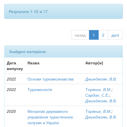
Результати 1-10 зі 17.
назад
1
2
далі
Знайдені матеріали:
Дата
Назва
Автор(и)
випуску
2022
Основи туризмознавства
Джинджоян, В.В.
2022
Туризмологія
Торяник, В.М.
;
Сардак, С.Е.
;
Джинджоян, В.В.
2020
Механізм державного
Торяник, В.М.
;
управління туристичною
Джинджоян, В.В.
галуззю в Україні