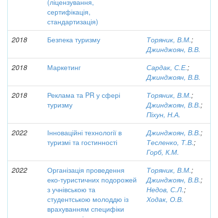
(ліцензування,
сертифікація,
стандартизація)
2018
Безпека туризму
Торяник, В.М.
;
Джинджоян, В.В.
2018
Маркетинг
Сардак, С.Е.
;
Джинджоян, В.В.
2018
Реклама та PR у сфері
Торяник, В.М.
;
туризму
Джинджоян, В.В.
;
Піхун, Н.А.
2022
Інноваційні технології в
Джинджоян, В.В.
;
туризмі та гостинності
Тесленко, Т.В.
;
Горб, К.М.
2022
Організація проведення
Торяник, В.М.
;
еко-туристичних подорожей
Джинджоян, В.В.
;
з учнівською та
Недов, С.Л.
;
студентською молоддю із
Ходак, О.В.
врахуванням специфіки