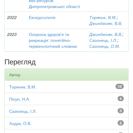
еко-ресурсів
Дніпропетровської області
2022
Екскурсологія
Торяник, В.М.
;
Джинджоян, В.В.
2023
Охорона здоров’я та
Джинджоян, В.В.
;
рекреація: понятійно-
Сазонець, І.Л.
;
термінологічний словник
Сазонець, О.М.
Перегляд
Автор
Торяник, В.М.
10
Піхун, Н.А.
4
Сазонець, І.Л.
3
Ходак, О.В.
3