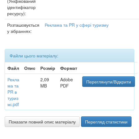
(Уніфікований
ідентифікатор
ресурсу):
Розташовується
Реклама та PR у сфері туризму
у зібраннях:
Файли цього матеріалу:
Файл
Опис
Розмір
Формат
Рекла
2,09
Adobe
Переглянути/Відкрити
ма та
MB
PDF
PR в
туриз
мі.pdf
Показати повний опис матеріалу
Перегляд статистики