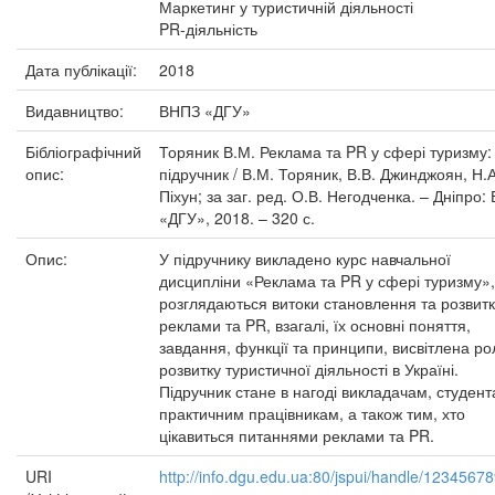
Маркетинг у туристичній діяльності
PR-діяльність
Дата публікації:
2018
Видавництво:
ВНПЗ «ДГУ»
Бібліографічний
Торяник В.М. Реклама та PR у сфері туризму:
опис:
підручник / В.М. Торяник, В.В. Джинджоян, Н.А
Піхун; за заг. ред. О.В. Негодченка. – Дніпро:
«ДГУ», 2018. – 320 с.
Опис:
У підручнику викладено курс навчальної
дисципліни «Реклама та PR у сфері туризму»,
розглядаються витоки становлення та розвитк
реклами та PR, взагалі, їх основні поняття,
завдання, функції та принципи, висвітлена ро
розвитку туристичної діяльності в Україні.
Підручник стане в нагоді викладачам, студент
практичним працівникам, а також тим, хто
цікавиться питаннями реклами та PR.
URI
http://info.dgu.edu.ua:80/jspui/handle/1234567