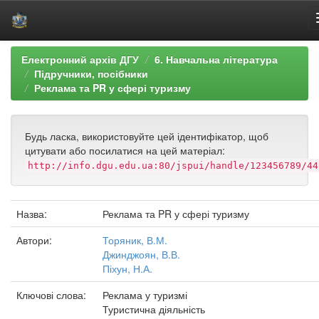
Skip
Електронний архів ДГУ
6. Навчальна література
navigation
Підручники, посібники
Реклама та PR у сфері туризму
Будь ласка, використовуйте цей ідентифікатор, щоб
цитувати або посилатися на цей матеріал:
http://info.dgu.edu.ua:80/jspui/handle/123456789/44
Назва:
Реклама та PR у сфері туризму
Автори:
Торяник, В.М.
Джинджоян, В.В.
Піхун, Н.А.
Ключові слова:
Реклама у туризмі
Туристична діяльність