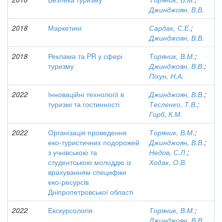
Джинджоян, В.В.
2018
Маркетинг
Сардак, С.Е.
;
Джинджоян, В.В.
2018
Реклама та PR у сфері
Торяник, В.М.
;
туризму
Джинджоян, В.В.
;
Піхун, Н.А.
2022
Інноваційні технології в
Джинджоян, В.В.
;
туризмі та гостинності
Тесленко, Т.В.
;
Горб, К.М.
2022
Організація проведення
Торяник, В.М.
;
еко-туристичних подорожей
Джинджоян, В.В.
;
з учнівською та
Недов, С.Л.
;
студентською молоддю із
Ходак, О.В.
врахуванням специфіки
еко-ресурсів
Дніпропетровської області
2022
Екскурсологія
Торяник, В.М.
;
Джинджоян, В.В.