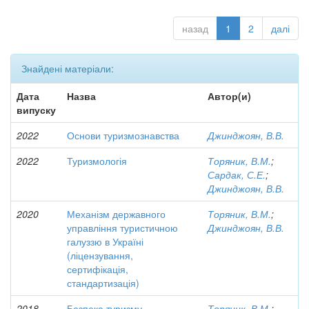
назад
1
2
далі
Знайдені матеріали:
Дата
Назва
Автор(и)
випуску
2022
Основи туризмознавства
Джинджоян, В.В.
2022
Туризмологія
Торяник, В.М.
;
Сардак, С.Е.
;
Джинджоян, В.В.
2020
Механізм державного
Торяник, В.М.
;
управління туристичною
Джинджоян, В.В.
галуззю в Україні
(ліцензування,
сертифікація,
стандартизація)
2018
Безпека туризму
Торяник, В.М.
;