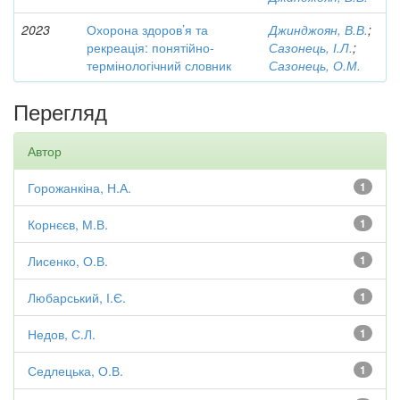
2023
Охорона здоров’я та
Джинджоян, В.В.
;
рекреація: понятійно-
Сазонець, І.Л.
;
термінологічний словник
Сазонець, О.М.
Перегляд
Автор
Горожанкіна, Н.А.
1
Корнєєв, М.В.
1
Лисенко, О.В.
1
Любарський, І.Є.
1
Недов, С.Л.
1
Седлецька, О.В.
1