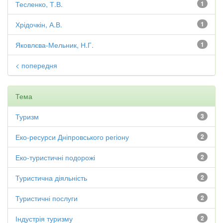
Тесленко, Т.В.
1
Хрідочкін, А.В.
1
Яковлєва-Мельник, Н.Г.
1
< попередня
Тема
Туризм
3
Еко-ресурси Дніпровського регіону
2
Еко-туристичні подорожі
2
Туристична діяльність
2
Туристичні послуги
2
Індустрія туризму
2