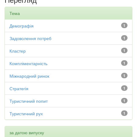
Тема
Демографія
1
Задоволення потреб
1
Кластер
1
Компліментарність
1
Міжнародний ринок
1
Стратегія
1
Туристичний попит
1
Туристичний рух
1
за датою випуску