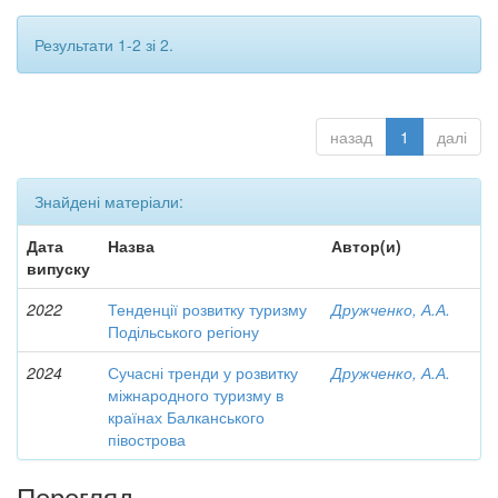
Результати 1-2 зі 2.
назад
1
далі
Знайдені матеріали:
Дата
Назва
Автор(и)
випуску
2022
Тенденції розвитку туризму
Дружченко, А.А.
Подільського регіону
2024
Сучасні тренди у розвитку
Дружченко, А.А.
міжнародного туризму в
країнах Балканського
півострова
Перегляд