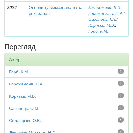
2026
Основи туризмознавства та
Джинджоян, В.В.
;
рекреалогії
Горожанкіна, Н.А.
;
Сазонець, І.Л.
;
Корнєєв, М.В.
;
Горб, К.М.
Перегляд
Автор
Горб, К.М.
1
Горожанкіна, Н.А.
1
Корнєєв, М.В.
1
Сазонець, О.М.
1
Седлецька, О.В.
1
Яковлєва-Мельник, Н.Г.
1