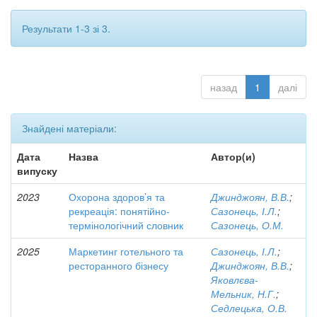
Результати 1-3 зі 3.
назад
1
далі
Знайдені матеріали:
Дата
Назва
Автор(и)
випуску
2023
Охорона здоров’я та
Джинджоян, В.В.
;
рекреація: понятійно-
Сазонець, І.Л.
;
термінологічний словник
Сазонець, О.М.
2025
Маркетинг готельного та
Сазонець, І.Л.
;
ресторанного бізнесу
Джинджоян, В.В.
;
Яковлєва-
Мельник, Н.Г.
;
Седлецька, О.В.