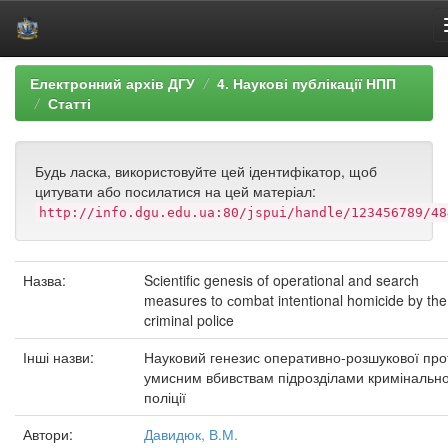
Skip
Електронний архів ДГУ
4. Наукові публікації НПП
navigation
Статті
Будь ласка, використовуйте цей ідентифікатор, щоб
цитувати або посилатися на цей матеріал:
http://info.dgu.edu.ua:80/jspui/handle/123456789/48
Назва:
Scientific genesis of operational and search
measures to сombat intentional homicide by the
criminal police
Інші назви:
Науковий генезис оперативно-розшукової прот
умисним вбивствам підрозділами кримінально
поліції
Автори:
Давидюк, В.М.