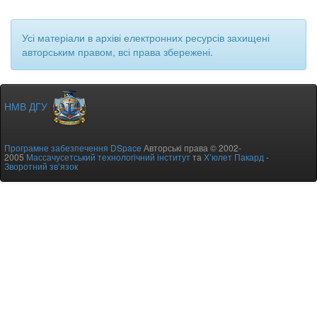
Усі матеріали в архіві електронних ресурсів захищені
авторським правом, всі права збережені.
НМВ ДГУ
Програмне забезпечення DSpace
Авторські права © 2002-
2005
Массачусетський технологічний інститут
та
Х’юлет Пакард
-
Зворотний зв’язок