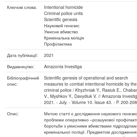
Ключові слова:
Intentional homicide
Criminal police units
Scientific genesis
Науковий генезис
Умисне вбивство
Кримінальна міліція
Профілактика
Дата публікації:
2021
Видавництво:
Amazonia Investiga
Бібліографічний
Scientific genesis of operational and search
опис:
measures to сombat intentional homicide by the
criminal police / Khyzhniak Y., Rasiuk E., Chaba
V., Myshkov Y., Davydiuk V. // Amazonia Investig
2021. - July. - Volume 10. Issue 43. - P. 200-208
Опис:
Метою статті є дослідження наукового генези
проблеми оперативно –розшукової профілакт
боротьби з умисними вбивствами підрозділам
кримінальної поліції. Предметом дослідження