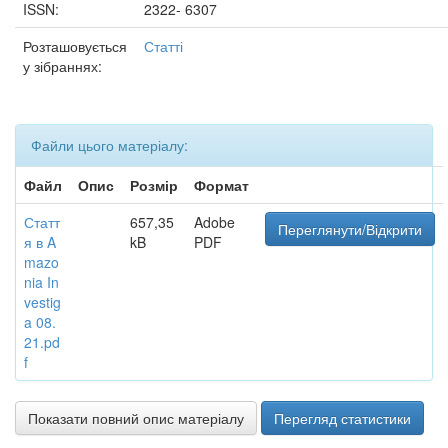
ISSN:
2322- 6307
Розташовується
Статті
у зібраннях:
Файли цього матеріалу:
Файл
Опис
Розмір
Формат
Статт
657,35
Adobe
Переглянути/Відкрити
я в A
kB
PDF
mazo
nia In
vestig
a 08.
21.pd
f
Показати повний опис матеріалу
Перегляд статистики