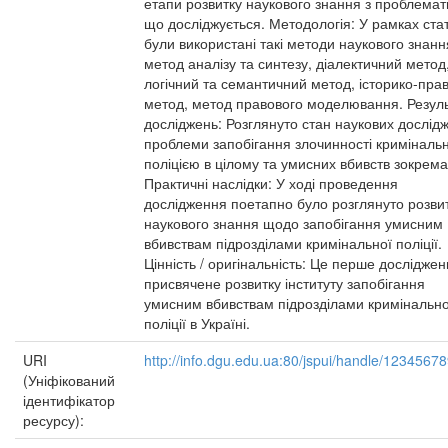
етапи розвитку наукового знання з проблемат
що досліджується. Методологія: У рамках стат
були використані такі методи наукового знанн
метод аналізу та синтезу, діалектичний метод
логічний та семантичний метод, історико-пра
метод, метод правового моделювання. Резул
досліджень: Розглянуто стан наукових дослід
проблеми запобігання злочинності криміналь
поліцією в цілому та умисних вбивств зокрема
Практичні наслідки: У ході проведення
дослідження поетапно було розглянуто розви
наукового знання щодо запобігання умисним
вбивствам підрозділами кримінальної поліції.
Цінність / оригінальність: Це перше досліджен
присвячене розвитку інституту запобігання
умисним вбивствам підрозділами кримінально
поліції в Україні.
URI
http://info.dgu.edu.ua:80/jspui/handle/1234567
(Уніфікований
ідентифікатор
ресурсу):