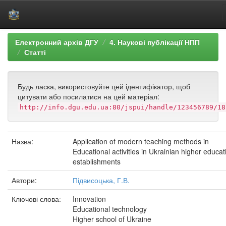
Skip
Електронний архів ДГУ
4. Наукові публікації НПП
navigation
Статті
Будь ласка, використовуйте цей ідентифікатор, щоб
цитувати або посилатися на цей матеріал:
http://info.dgu.edu.ua:80/jspui/handle/123456789/18
Назва:
Application of modern teaching methods in
Educational activities in Ukrainian higher educat
establishments
Автори:
Підвисоцька, Г.В.
Ключові слова:
Innovation
Educational technology
Higher school of Ukraine