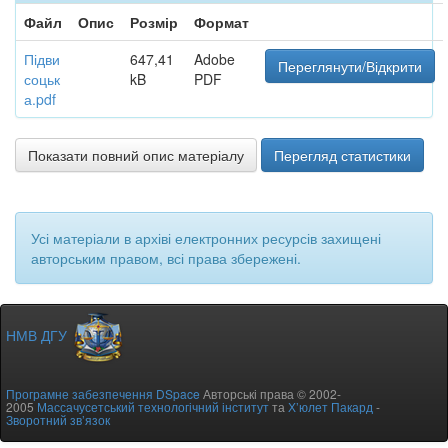
Файл
Опис
Розмір
Формат
Підви
647,41
Adobe
Переглянути/Відкрити
соцьк
kB
PDF
а.pdf
Показати повний опис матеріалу
Перегляд статистики
Усі матеріали в архіві електронних ресурсів захищені
авторським правом, всі права збережені.
НМВ ДГУ
Програмне забезпечення DSpace
Авторські права © 2002-
2005
Массачусетський технологічний інститут
та
Х’юлет Пакард
-
Зворотний зв’язок