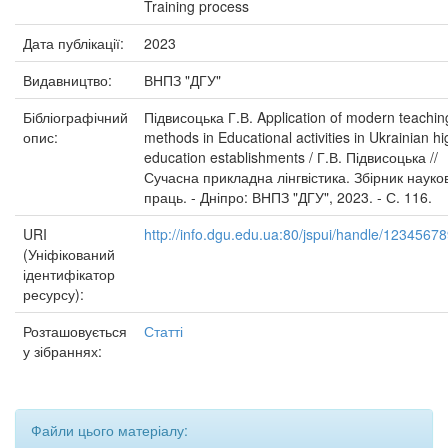
Training process
Дата публікації:
2023
Видавництво:
ВНПЗ "ДГУ"
Бібліографічний
Підвисоцька Г.В. Application of modern teachin
опис:
methods in Educational activities in Ukrainian h
education establishments / Г.В. Підвисоцька //
Сучасна прикладна лінгвістика. Збірник науко
праць. - Дніпро: ВНПЗ "ДГУ", 2023. - С. 116.
URI
http://info.dgu.edu.ua:80/jspui/handle/1234567
(Уніфікований
ідентифікатор
ресурсу):
Розташовується
Статті
у зібраннях:
Файли цього матеріалу: