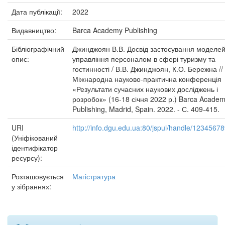
Дата публікації:
2022
Видавництво:
Barca Academy Publishing
Бібліографічний
Джинджоян В.В. Досвід застосування моделе
опис:
управління персоналом в сфері туризму та
гостинності / В.В. Джинджоян, К.О. Бережна // 
Міжнародна науково-практична конференція
«Результати сучасних наукових досліджень і
розробок» (16-18 січня 2022 р.) Barca Acade
Publishing, Madrid, Spain. 2022. - С. 409-415.
URI
http://info.dgu.edu.ua:80/jspui/handle/1234567
(Уніфікований
ідентифікатор
ресурсу):
Розташовується
Магістратура
у зібраннях: