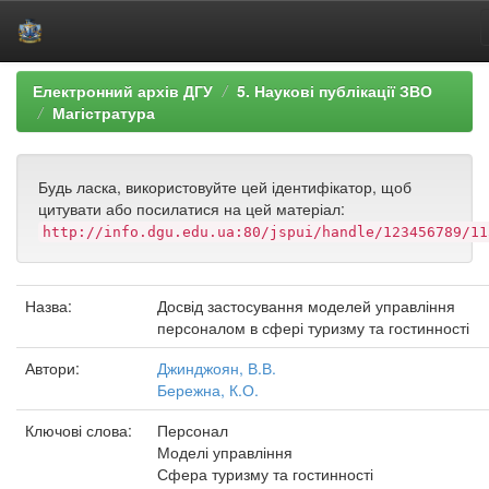
Skip
Електронний архів ДГУ
5. Наукові публікації ЗВО
navigation
Магістратура
Будь ласка, використовуйте цей ідентифікатор, щоб
цитувати або посилатися на цей матеріал:
http://info.dgu.edu.ua:80/jspui/handle/123456789/11
Назва:
Досвід застосування моделей управління
персоналом в сфері туризму та гостинності
Автори:
Джинджоян, В.В.
Бережна, К.О.
Ключові слова:
Персонал
Моделі управління
Сфера туризму та гостинності