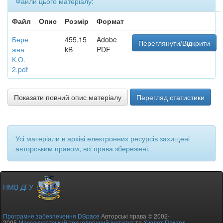
Файли цього матеріалу:
Файл
Опис
Розмір
Формат
Бере
455,15
Adobe
Переглянути/Відкрити
жна
kB
PDF
К.О.
2.pdf
Показати повний опис матеріалу
Перегляд статистики
Усі матеріали в архіві електронних ресурсів захищені
авторським правом, всі права збережені.
НМВ ДГУ
Програмне забезпечення DSpace
Авторські права © 2002-
2005
Массачусетський технологічний інститут
та
Х’юлет Пакард
-