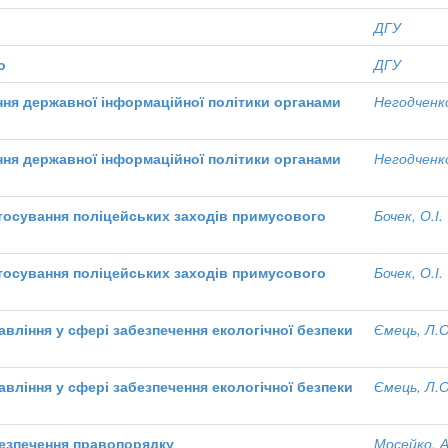
ДГУ
о
ДГУ
ня державної інформаційної політики органами
Негодченко
ня державної інформаційної політики органами
Негодченко
тосування поліцейських заходів примусового
Бочек, О.І.
тосування поліцейських заходів примусового
Бочек, О.І.
вління у сфері забезпечення екологічної безпеки
Ємець, Л.О
вління у сфері забезпечення екологічної безпеки
Ємець, Л.О
безпечення правопорядку
Мосейко, А