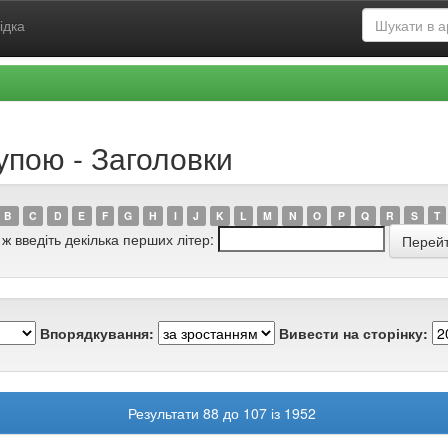
ідка
упою - Заголовки
B
C
D
E
F
G
H
I
J
K
L
M
N
O
P
Q
R
S
T
 ж введіть декілька перших літер:
Впорядкування:
Вивести на сторінку:
Результати 88 до 107 із 1952