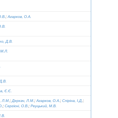
О.В.
;
Агарков, О.А.
О.В.
о, Д.В.
 М.Л.
.
Д.В.
а, Є.Є.
, Л.М.
;
Деркач, Л.М.
;
Агарков, О.А.
;
Спіріна, І.Д.
;
О.
;
Сергієні, О.В.
;
Реуцький, М.В.
.В.