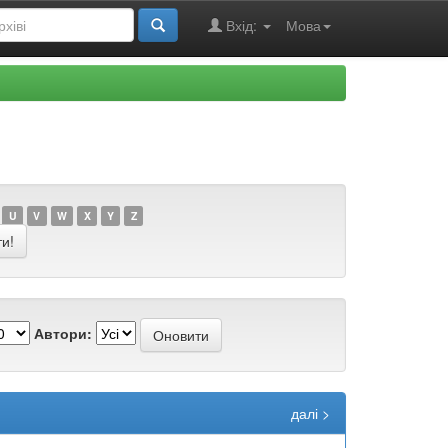
Вхід:
Мова
U
V
W
X
Y
Z
Автори:
далі >