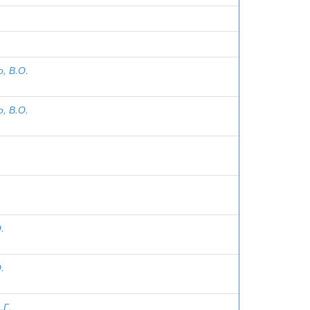
, В.О.
, В.О.
.
.
.Г.