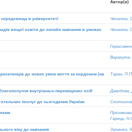
Автор(и)
о середовища в університеті
Чеканіна, 
ладів вищої освіти до онлайн навчання в умовах
Чеканіна, 
Герасименк
Варакута,
реселенців до нових умов життя за кордоном (на
Таран, П.П
 благополуччя внутрішньо-переміщених осіб
Давидова, 
готельних послуг до сьогодення України
Скотников
блеми
Пріснякова
Гарець, Н.
ьного віку до навчання
Заіченко, Я