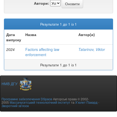
Автори:
Результати 1 до 1 із 1
Дата
Назва
Автор(и)
випуску
2024
Factors affecting law
Tatarinov, Viktor
enforcement
Результати 1 до 1 із 1
НМВ ДГУ
Програмне забезпечення DSpace
Авторські права © 2002-
2005
Массачусетський технологічний інститут
та
Х’юлет Пакард
-
Зворотний зв’язок