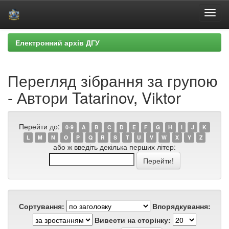
Skip
Електронний архів ДГУ
navigation
Перегляд зібрання за групою
- Автори Tatarinov, Viktor
Перейти до:
0-9
A
B
C
D
E
F
G
H
I
J
K
L
M
N
O
P
Q
R
S
T
U
V
W
X
Y
Z
або ж введіть декілька перших літер:
Сортування:
Впорядкування:
Вивести на сторінку: