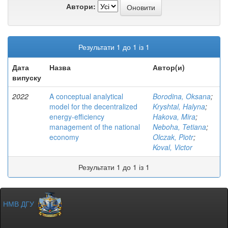
Автори:
Результати 1 до 1 із 1
Дата
Назва
Автор(и)
випуску
2022
A conceptual analytical
Borodina, Oksana
;
model for the decentralized
Kryshtal, Halyna
;
energy-efficiency
Hakova, Mira
;
management of the national
Neboha, Tetiana
;
economy
Olczak, Piotr
;
Koval, Victor
Результати 1 до 1 із 1
НМВ ДГУ