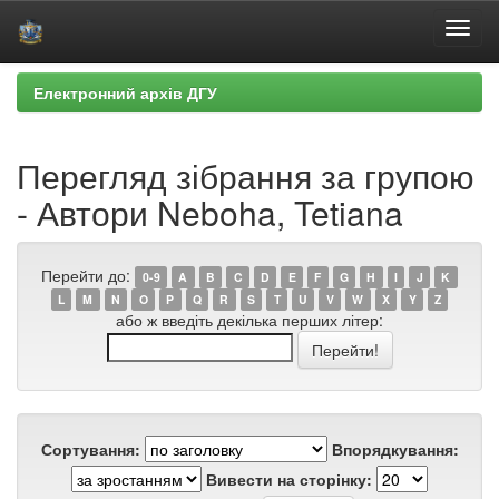
Skip
Електронний архів ДГУ
navigation
Перегляд зібрання за групою
- Автори Neboha, Tetiana
Перейти до:
0-9
A
B
C
D
E
F
G
H
I
J
K
L
M
N
O
P
Q
R
S
T
U
V
W
X
Y
Z
або ж введіть декілька перших літер:
Сортування:
Впорядкування:
Вивести на сторінку: