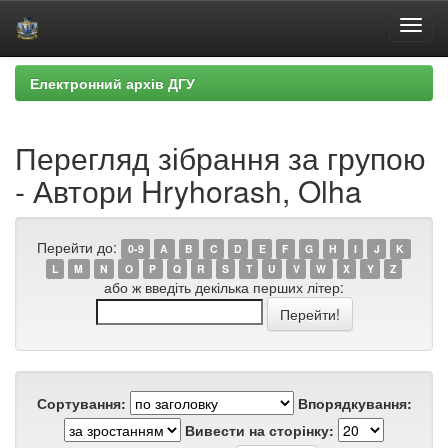
Skip
Електронний архів ДГУ
navigation
Перегляд зібрання за групою
- Автори Hryhorash, Olha
Перейти до:
0-9
A
B
C
D
E
F
G
H
I
J
K
L
M
N
O
P
Q
R
S
T
U
V
W
X
Y
Z
або ж введіть декілька перших літер:
Сортування:
Впорядкування:
Вивести на сторінку: