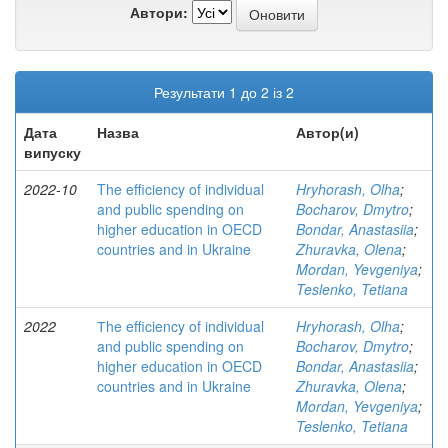
Автори:
Результати 1 до 2 із 2
Дата
Назва
Автор(и)
випуску
2022-10
The efficiency of individual
Hryhorash, Olha
;
and public spending on
Bocharov, Dmytro
;
higher education in OECD
Bondar, Anastasiia
;
countries and in Ukraine
Zhuravka, Olena
;
Mordan, Yevgeniya
;
Teslenko, Tetiana
2022
Тhe efficiency of individual
Hryhorash, Olha
;
and public spending on
Bocharov, Dmytro
;
higher education in OECD
Bondar, Anastasiia
;
countries and in Ukraine
Zhuravka, Olena
;
Mordan, Yevgeniya
;
Teslenko, Tetiana