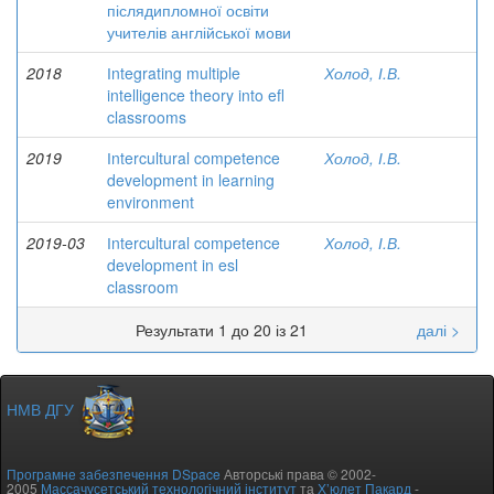
післядипломної освіти
учителів англійської мови
2018
Іntegrating multiple
Холод, І.В.
intelligence theory into efl
classrooms
2019
Іntercultural competence
Холод, І.В.
development in learning
environment
2019-03
Іntercultural competence
Холод, І.В.
development in esl
classroom
Результати 1 до 20 із 21
далі >
НМВ ДГУ
Програмне забезпечення DSpace
Авторські права © 2002-
2005
Массачусетський технологічний інститут
та
Х’юлет Пакард
-