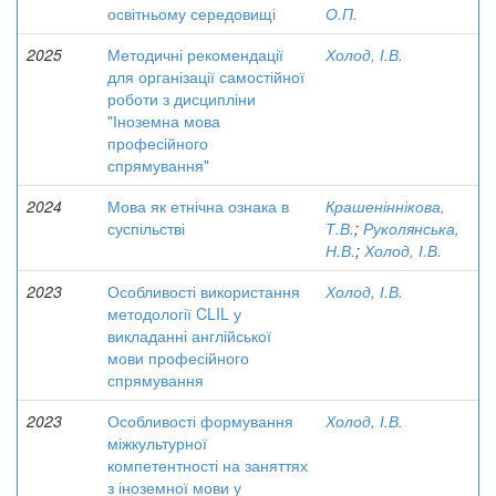
освітньому середовищі
О.П.
2025
Методичні рекомендації
Холод, І.В.
для організації самостійної
роботи з дисципліни
"Іноземна мова
професійного
спрямування"
2024
Мова як етнічна ознака в
Крашеніннікова,
суспільстві
Т.В.
;
Руколянська,
Н.В.
;
Холод, І.В.
2023
Особливості використання
Холод, І.В.
методології CLIL у
викладанні англійської
мови професійного
спрямування
2023
Особливості формування
Холод, І.В.
міжкультурної
компетентності на заняттях
з іноземної мови у