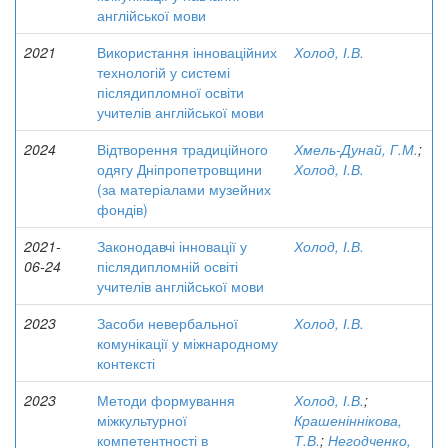
англійської мови
2021
Використання інноваційних
Холод, І.В.
технологій у системі
післядипломної освіти
учителів англійської мови
2024
Відтворення традиційного
Хмель-Дунай, Г.М.
;
одягу Дніпропетровщини
Холод, І.В.
(за матеріалами музейних
фондів)
2021-
Законодавчі інновації у
Холод, І.В.
06-24
післядипломній освіті
учителів англійської мови
2023
Засоби невербальної
Холод, І.В.
комунікації у міжнародному
контексті
2023
Методи формування
Холод, І.В.
;
міжкультурної
Крашеніннікова,
компетентності в
Т.В.
;
Негодченко,