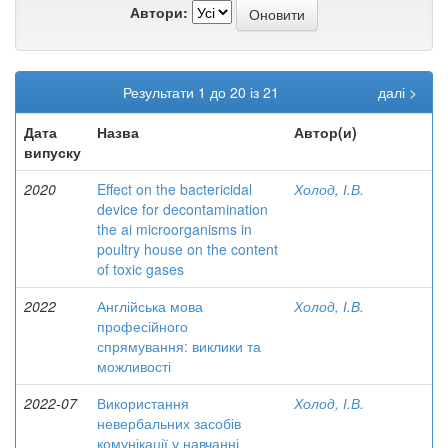
Автори:
Результати 1 до 20 із 21
далі >
Дата
Назва
Автор(и)
випуску
2020
Effect on the bactericidal
Холод, І.В.
device for decontamination
the ai microorganisms in
poultry house on the content
of toxic gases
2022
Англійська мова
Холод, І.В.
професійного
спрямування: виклики та
можливості
2022-07
Використання
Холод, І.В.
невербальних засобів
комунікації у навчанні