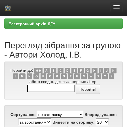
Skip
Електронний архів ДГУ
navigation
Перегляд зібрання за групою
- Автори Холод, І.В.
Перейти до:
0-9
A
B
C
D
E
F
G
H
I
J
K
L
M
N
O
P
Q
R
S
T
U
V
W
X
Y
Z
або ж введіть декілька перших літер:
Сортування:
Впорядкування:
Вивести на сторінку: