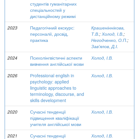
студентів гуманітарних
спеціальностей у
дистанційному режимі
2023
Педагогічний екскурс:
Крашеніннікова,
персоналії, досвід,
Т.В.
;
Холод, І.В.
;
практика
Негодченко, О.П.
;
Зав'ялов, Д.І.
2024
Психолінгвістичні аспекти
Холод, І.В.
вивчення англійської мови
2026
Рrofessional english in
Холод, І.В.
psychology: applied
linguistic approaches to
terminology, discourse, and
skills development
2020
Сучасні тенденції
Холод, І.В.
підвищення кваліфікації
учителя англійської мови
2021
Сучасні тенденції
Холод, І.В.