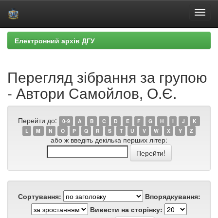
Skip
Електронний архів ДГУ
navigation
Перегляд зібрання за групою
- Автори Самойлов, О.Є.
Перейти до:
0-9
A
B
C
D
E
F
G
H
I
J
K
L
M
N
O
P
Q
R
S
T
U
V
W
X
Y
Z
або ж введіть декілька перших літер:
Сортування:
Впорядкування:
Вивести на сторінку: