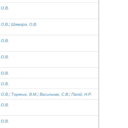
 О.В.
 О.В.
;
Шамара, О.В.
 О.В.
 О.В.
 О.В.
 О.В.
 О.В.
;
Торяник, В.М.
;
Васильчак, С.В.
;
Палій, Н.Р.
 О.В.
 О.В.