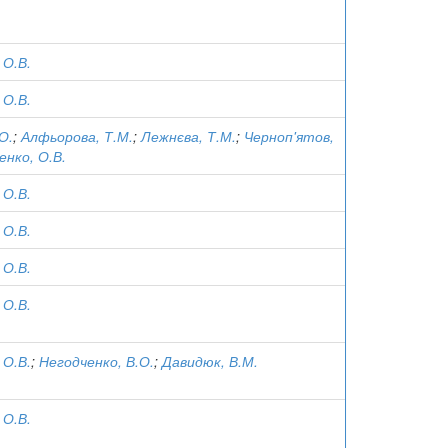
 О.В.
 О.В.
О.
;
Алфьорова, Т.М.
;
Лежнєва, Т.М.
;
Черноп'ятов,
енко, О.В.
 О.В.
 О.В.
 О.В.
 О.В.
 О.В.
;
Негодченко, В.О.
;
Давидюк, В.М.
 О.В.