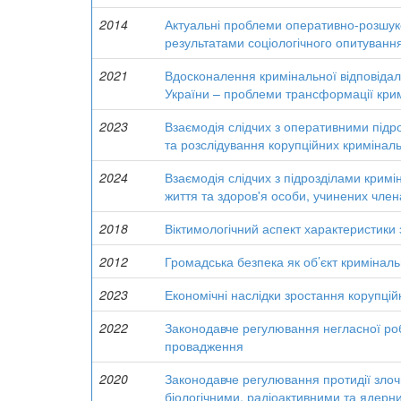
2014
Актуальні проблеми оперативно-розшуко
результатами соціологічного опитування
2021
Вдосконалення кримінальної відповідал
України – проблеми трансформації крим
2023
Взаємодія слідчих з оперативними підр
та розслідування корупційних кримінал
2024
Взаємодія слідчих з підрозділами кримін
життя та здоров'я особи, учинених чле
2018
Віктимологічний аспект характеристики 
2012
Громадська безпека як об’єкт кримінал
2023
Економічні наслідки зростання корупці
2022
Законодавче регулювання негласної роб
провадження
2020
Законодавче регулювання протидії злоч
біологічними, радіоактивними та ядерни