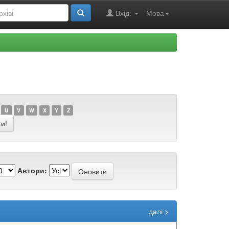
Вхід:
Мова
U
V
W
X
Y
Z
Автори:
далі >