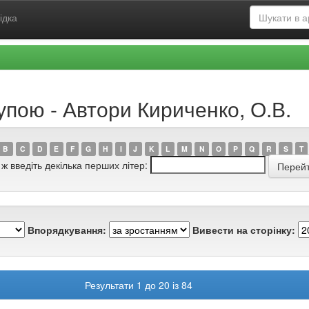
ідка
упою - Автори Кириченко, О.В.
B
C
D
E
F
G
H
I
J
K
L
M
N
O
P
Q
R
S
T
 ж введіть декілька перших літер:
Впорядкування:
Вивести на сторінку:
Результати 1 до 20 із 84