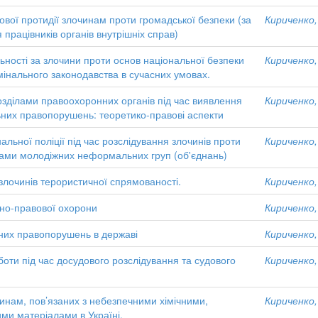
вої протидії злочинам проти громадської безпеки (за
Кириченко,
 працівників органів внутрішніх справ)
ьності за злочини проти основ національної безпеки
Кириченко,
інального законодавства в сучасних умовах.
озділами правоохоронних органів під час виявлення
Кириченко,
ьних правопорушень: теоретико-правові аспекти
альної поліції під час розслідування злочинів проти
Кириченко,
нами молодіжних неформальних груп (об'єднань)
злочинів терористичної спрямованості.
Кириченко,
ьно-правової охорони
Кириченко,
йних правопорушень в державі
Кириченко,
оти під час досудового розслідування та судового
Кириченко,
инам, пов’язаних з небезпечними хімічними,
Кириченко,
ми матеріалами в Україні.