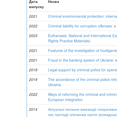
Дата
Назва
випуску
2021
Criminal environmental protection: internat
2022
Criminal liability for corruption offenses: 
2023
Euthanasia: National and International 
Rights Practice Materials)
2021
Features of the investigation of hooligani
2021
Fraud in the banking system of Ukraine: w
2019
Legal support by criminal police for opera
2019
The accordance of the criminal police refor
Ukraine.
2022
Ways of reforming the criminal and crimina
European integration
2014
Актуальні питання взаємодії оперативних
час протидії злочинам проти громадськ