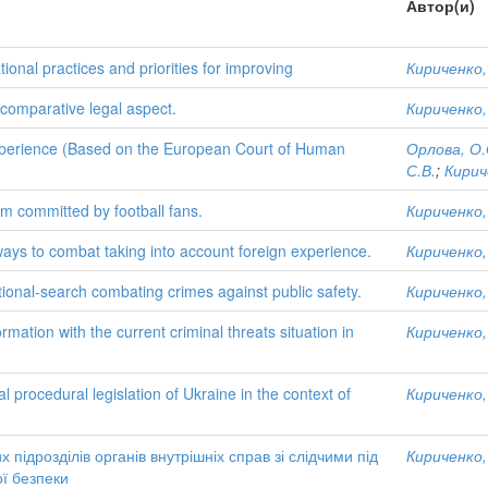
Автор(и)
ional practices and priorities for improving
Кириченко,
a comparative legal aspect.
Кириченко,
Experience (Based on the European Court of Human
Орлова, О.
С.В.
;
Кирич
sm committed by football fans.
Кириченко,
ays to combat taking into account foreign experience.
Кириченко,
tional-search combating crimes against public safety.
Кириченко,
mation with the current criminal threats situation in
Кириченко,
l procedural legislation of Ukraine in the context of
Кириченко,
 підрозділів органів внутрішніх справ зі слідчими під
Кириченко,
ої безпеки