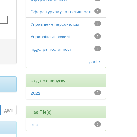
Сфера туризму та гостинності
1
Управління персоналом
1
Управлінські важелі
1
Індустрія гостинності
1
далі >
за датою випуску
2022
3
далі
Has File(s)
true
3