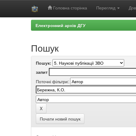
Головна сторінка
Перегляд
Дов
Skip
Електронний архів ДГУ
navigation
Пошук
Пошук:
запит
Поточні фільтри:
Почати новий пошук