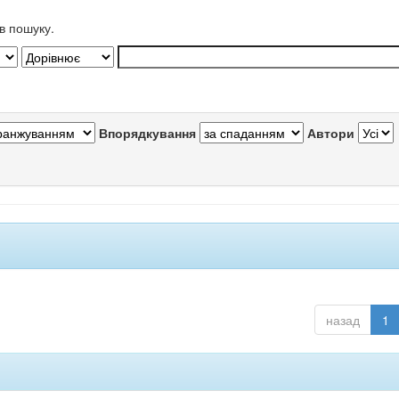
в пошуку.
Впорядкування
Автори
назад
1