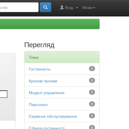
Вхід:
Мова
Перегляд
Тема
Гостинність
1
Кризові прояви
1
Моделі управління
1
Персонал
1
Сервісне обслуговування
1
Сфера гостинності
1