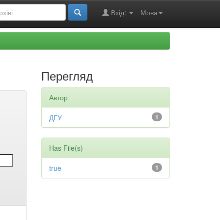
Вхід:
Мова
Перегляд
Автор
ДГУ
1
Has File(s)
true
1