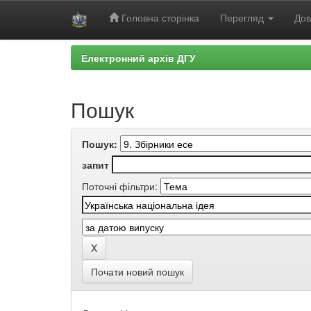
Головна сторінка
Перегляд
Дов
Skip
Електронний архів ДГУ
navigation
Пошук
Пошук:
запит
Поточні фільтри:
Почати новий пошук