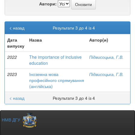
Автори:
< назад
Результати 3 до 4 із 4
Дата
Назва
Автор(и)
випуску
2022
The importance of inclusive
Підвисоцька, Г.В.
education
2023
Іноземна мова
Підвисоцька, Г.В.
професійного спрямування
(англійська)
< назад
Результати 3 до 4 із 4
НМВ ДГУ