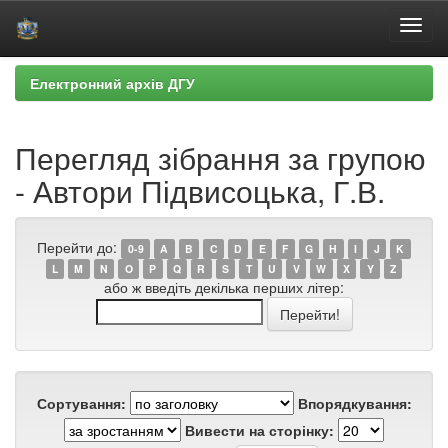
Skip
Електронний архів ДГУ
navigation
Перегляд зібрання за групою
- Автори Підвисоцька, Г.В.
Перейти до:
0-9
A
B
C
D
E
F
G
H
I
J
K
L
M
N
O
P
Q
R
S
T
U
V
W
X
Y
Z
або ж введіть декілька перших літер:
Сортування:
Впорядкування:
Вивести на сторінку: